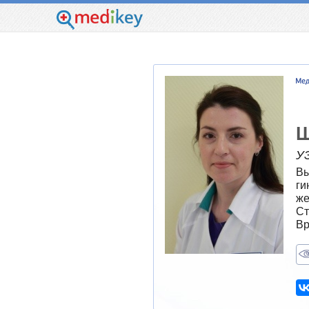
Ш
У
Вы
ги
же
Ст
Вр