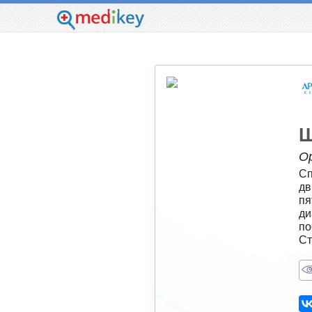
Ш
О
Сп
дв
пя
ди
по
Ст