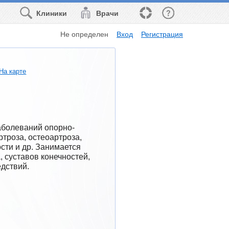
Клиники
Врачи
Не определен
Вход
Регистрация
На карте
аболеваний опорно-
троза, остеоартроза, 
ти и др. Занимается 
 суставов конечностей, 
едствий.