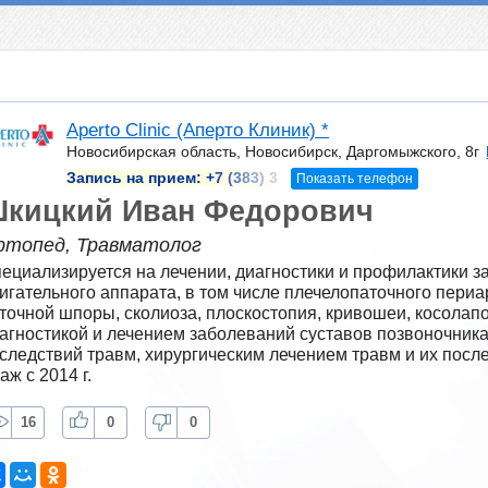
Aperto Сlinic (Аперто Клиник) *
Новосибирская область, Новосибирск, Даргомыжского, 8г
Запись на прием:
+7 (383) 3
Показать телефон
кицкий Иван Федорович
ртопед, Травматолог
ециализируется на лечении, диагностики и профилактики з
игательного аппарата, в том числе плечелопаточного периар
точной шпоры, сколиоза, плоскостопия, кривошеи, косолапос
агностикой и лечением заболеваний суставов позвоночника,
следствий травм, хирургическим лечением травм и их посл
аж с 2014 г.
16
0
0