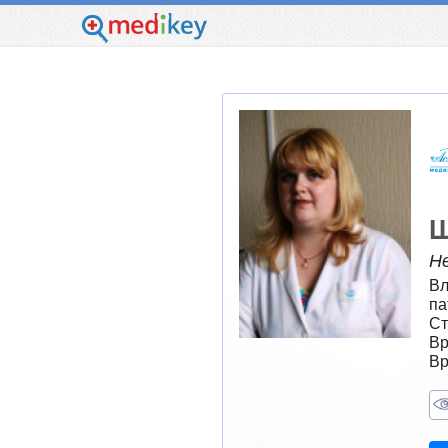
Ш
Н
Вл
па
Ст
Вр
Вр