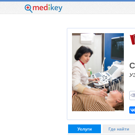
С
У
Услуги
Где найти