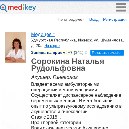
Не определен
Вход
Регистрация
Медицея *
Удмуртская Республика, Ижевск, ул. Шумайлова,
д. 20а
На карте
Запись на прием:
+7 (341) 2
Показать телефон
Сорокина Наталья
Рудольфовна
Акушер, Гинеколог
Владеет всеми амбулаторными 
операциями и манипуляциями. 
Осуществляет диспансерное наблюдение 
беременных женщин. Имеет большой 
опыт по ультразвуковому исследованию в 
акушерстве и гинекологии.
Стаж с 2015 г.
Врач первой категории
Врач оказывает услуги: Акушерство, 