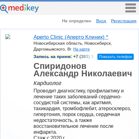
Не определен
Вход
Регистрация
Aperto Сlinic (Аперто Клиник) *
Новосибирская область, Новосибирск,
Даргомыжского, 8г
На карте
Запись на прием:
+7 (383) 3
Показать телефон
Спиридонов
Александр Николаевич
Кардиолог
Проводит диагностику, профилактику и 
лечение таких заболеваний сердечно-
сосудистой системы, как аритмия, 
тахикардия, тромбофлебит, атеросклероз, 
гипертония, порок сердца, сердечная 
недостаточность, а также 
восстановительное лечение после 
инфаркта.
Стаж с 2020 г.