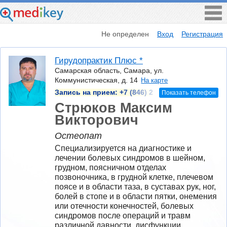
Не определен
Вход
Регистрация
Гирудопрактик Плюс *
Самарская область, Самара, ул.
Коммунистическая, д. 14
На карте
Запись на прием:
+7 (846) 2
Показать телефон
Стрюков Максим
Викторович
Остеопат
Специализируется на диагностике и 
лечении болевых синдромов в шейном, 
грудном, поясничном отделах 
позвоночника, в грудной клетке, плечевом 
поясе и в области таза, в суставах рук, ног, 
болей в стопе и в области пятки, онемения 
или отечности конечностей, болевых 
синдромов после операций и травм 
различной давности, дисфункции 