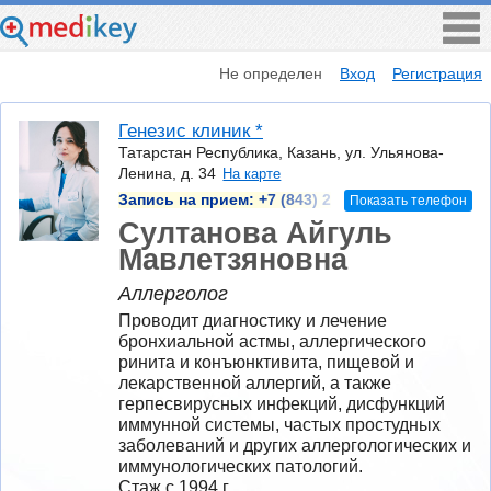
Не определен
Вход
Регистрация
Генезис клиник *
Татарстан Республика, Казань, ул. Ульянова-
Ленина, д. 34
На карте
Запись на прием:
+7 (843) 2
Показать телефон
Султанова Айгуль
Мавлетзяновна
Аллерголог
Проводит диагностику и лечение 
бронхиальной астмы, аллергического 
ринита и конъюнктивита, пищевой и 
лекарственной аллергий, а также 
герпесвирусных инфекций, дисфункций 
иммунной системы, частых простудных 
заболеваний и других аллергологических и 
иммунологических патологий.
Стаж с 1994 г.