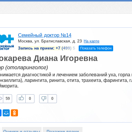
Семейный доктор №14
Москва, ул. Братиславская, д. 23
На карте
Запись на прием:
+7 (499) 5
Показать телефон
окарева Диана Игоревна
ор (отоларинголог)
нимается диагностикой и лечением заболеваний уха, горла и
онзиллита), ларингита, ринита, отита, трахеита, фарингита, г
йморита.
59
0
0
Оценки и отзывы
Похожие врачи