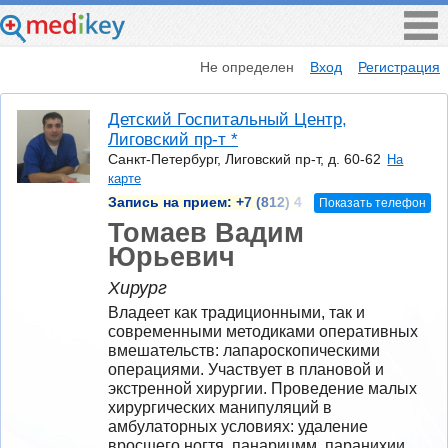
Не определен
Вход
Регистрация
Детский Госпитальный Центр,
Лиговский пр-т *
Санкт-Петербург, Лиговский пр-т, д. 60-62
На
карте
Запись на прием:
+7 (812) 4
Показать телефон
Томаев Вадим
Юрьевич
Хирург
Владеет как традиционными, так и 
современными методиками оперативных 
вмешательств: лапароскопическими 
операциями. Участвует в плановой и 
экстренной хирургии. Проведение малых 
хирургических манипуляций в 
амбулаторных условиях: удаление 
вросшего ногтя, панарицмм, паранихии, 