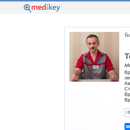
Т
М
Вр
ле
Ав
Ст
Вр
Вр