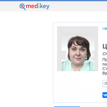
Ц
С
Пр
па
Ст
Вр