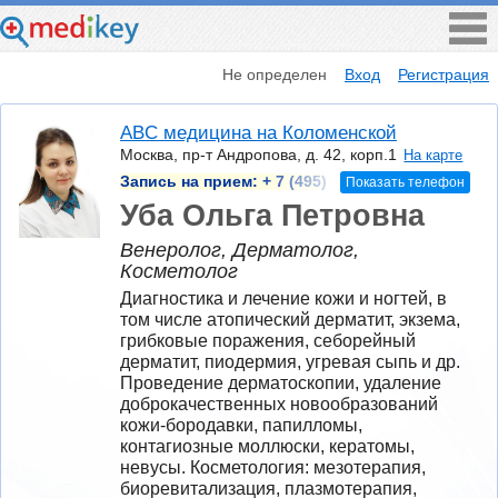
Не определен
Вход
Регистрация
ABC медицина на Коломенской
Москва, пр-т Андропова, д. 42, корп.1
На карте
Запись на прием:
+ 7 (495)
Показать телефон
Уба Ольга Петровна
Венеролог, Дерматолог,
Косметолог
Диагностика и лечение кожи и ногтей, в 
том числе атопический дерматит, экзема, 
грибковые поражения, себорейный 
дерматит, пиодермия, угревая сыпь и др. 
Проведение дерматоскопии, удаление 
доброкачественных новообразований 
кожи-бородавки, папилломы, 
контагиозные моллюски, кератомы, 
невусы. Косметология: мезотерапия, 
биоревитализация, плазмотерапия, 