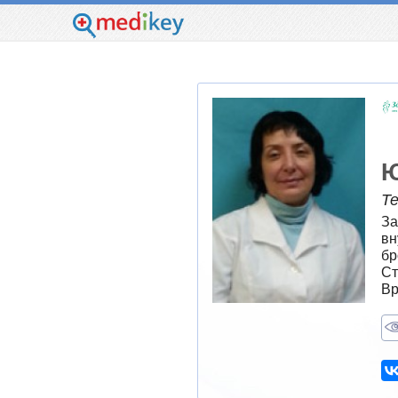
Ю
Т
За
вн
бр
Ст
Вр