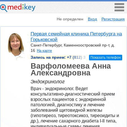
Не определен
Вход
Регистрация
Первая семейная клиника Петербурга на
Горьковской
Санкт-Петербург, Каменноостровский пр-т, д.
16
На карте
Запись на прием:
+7 (812) 3
Показать телефон
Варфоломеева Анна
Александровна
Эндокринолог
Врач - эндокринолог. Ведет 
консультативно-диагностический прием 
взрослых пациентов с эндокринной 
патологией, диагностику и лечение 
заболеваний щитовидной железы 
(гипотиреоз, тиреотоксикоз, тиреоидиты и 
др.), лечение сахарного диабета I-II типа, 
индивидуальные схемы лечения, 