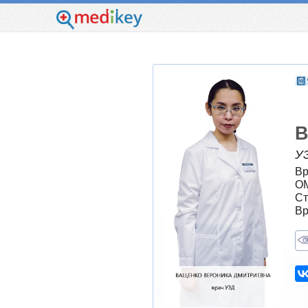
В
У
Вр
ОМ
Ст
Вр