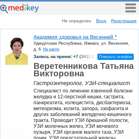
Не определен
Вход
Регистрация
Академия здоровья на Весенней *
Удмуртская Республика, Ижевск, ул. Весенняя,
д. 6
На карте
Запись на прием:
+7 (341) 2
Показать телефон
Веретенникова Татьяна
Викторовна
Гастроэнтеролог, УЗИ-специалист
Специалист по лечению язвенной болезни 
желудка и 12-перстной кишки, гастрита, 
панкреатита, холецистита, дисбактериоза, 
метеоризма, колита, запора, эзофагита и 
других заболеваний желудочно-кишечного 
тракта. Проводит УЗИ брюшной полости, 
УЗИ молочных желез, УЗИ мочевого 
пузыря, УЗИ органов малого таза, УЗИ 
почек, УЗИ предстательной железы 