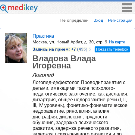
Не определен
Вход
Регистрация
Практика
Москва, ул. Новый Арбат, д. 30, стр. 9
На карте
Запись на прием:
+7 (495) 5
Показать телефон
Владова Влада
Игоревна
Логопед
Логопед-​дефектолог. Проводит занятия с 
детьми, имеющими такие психолого-​
педагогическое заключение, как дислалия, 
дизартрия, общее недоразвитие речи (I, II, 
III, IV уровень), фонетико-​фонематическое 
недоразвитие, ринолалия, алалия, 
дисграфия, дислексия, трудности 
обучения, задержка психического 
развития, задержка речевого развития, 
задержка психо-​речевого развития и др.