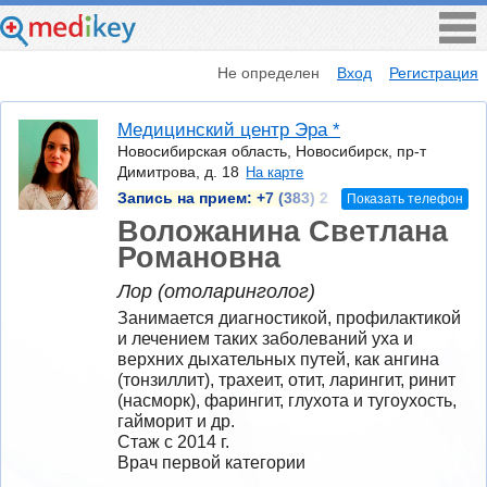
Не определен
Вход
Регистрация
Медицинский центр Эра *
Новосибирская область, Новосибирск, пр-т
Димитрова, д. 18
На карте
Запись на прием:
+7 (383) 2
Показать телефон
Воложанина Светлана
Романовна
Лор (отоларинголог)
Занимается диагностикой, профилактикой 
и лечением таких заболеваний уха и 
верхних дыхательных путей, как ангина 
(тонзиллит), трахеит, отит, ларингит, ринит 
(насморк), фарингит, глухота и тугоухость, 
гайморит и др.
Стаж с 2014 г.
Врач первой категории