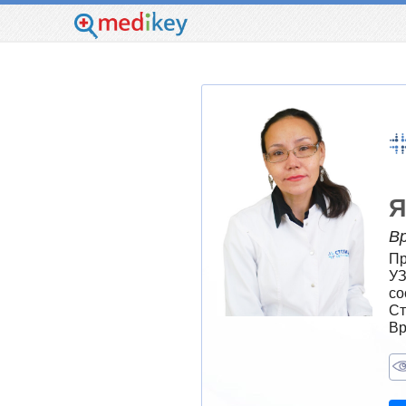
Я
В
Пр
УЗ
со
Ст
Вр