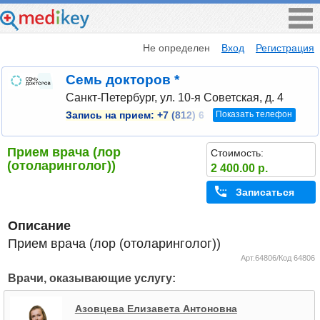
Не определен
Вход
Регистрация
Семь докторов *
Санкт-Петербург, ул. 10-я Советская, д. 4
Показать телефон
Запись на прием:
+7 (812) 6
Прием врача (лор
Стоимость:
(отоларинголог))
2 400.00 р.
Записаться
Описание
Прием врача (лор (отоларинголог))
Арт.64806/Код 64806
Врачи, оказывающие услугу:
Азовцева Елизавета Антоновна