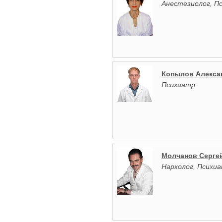
Анестезиолог, П
Копылов Алекса
Психиатр
Молчанов Серге
Нарколог, Психи