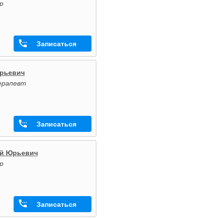
р
Записаться
Юрьевич
ерапевт
Записаться
ай Юрьевич
р
Записаться