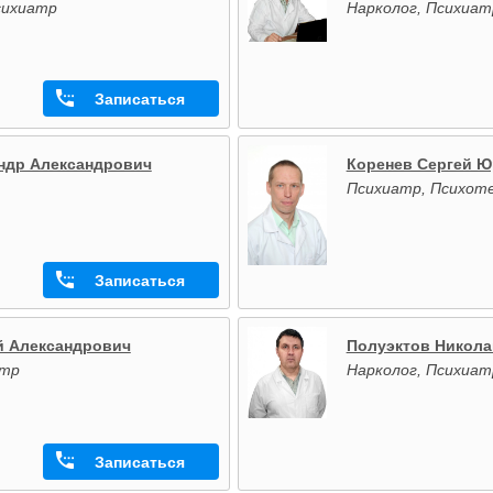
сихиатр
Нарколог, Психиат
Записаться
ндр Александрович
Коренев Сергей 
Психиатр, Психот
Записаться
й Александрович
Полуэктов Никол
атр
Нарколог, Психиат
Записаться