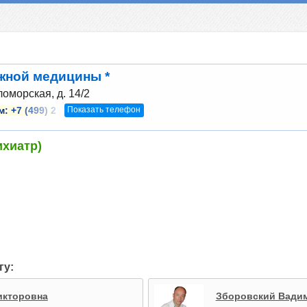
жной медицины *
ломорская, д. 14/2
Показать телефон
м:
+7 (499) 2
ихиатр)
гу:
икторовна
Зборовский Вади