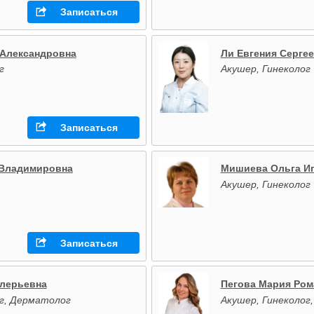
Записаться
 Александровна
Ли Евгения Серге
г
Акушер, Гинеколог
Записаться
 Владимировна
Мишиева Ольга И
Акушер, Гинеколог
Записаться
алерьевна
Пегова Мария Ром
ог, Дерматолог
Акушер, Гинеколог,