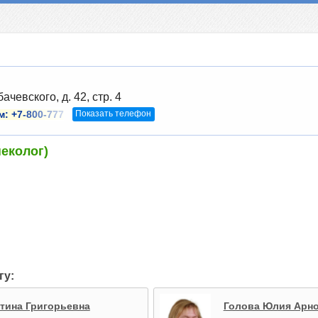
ачевского, д. 42, стр. 4
Показать телефон
м:
+7-800-777
неколог)
гу:
тина Григорьевна
Голова Юлия Арн