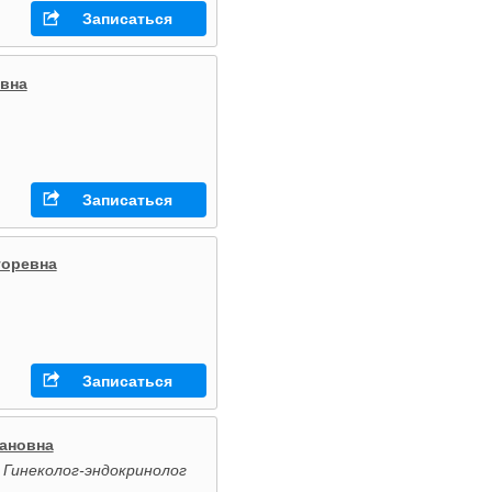
Записаться
евна
Записаться
горевна
Записаться
ановна
 Гинеколог-эндокринолог