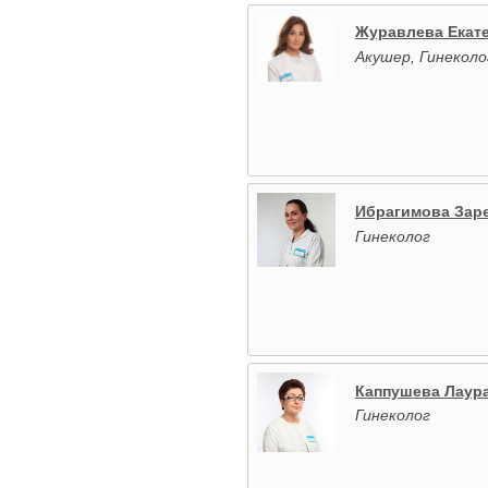
Журавлева Екат
Акушер, Гинеколо
Ибрагимова Зар
Гинеколог
Каппушева Лаур
Гинеколог