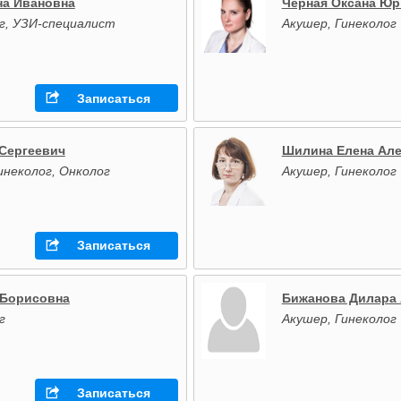
на Ивановна
Черная Оксана Юр
г, УЗИ-специалист
Акушер, Гинеколог
Записаться
Сергеевич
Шилина Елена Ал
инеколог, Онколог
Акушер, Гинеколог
Записаться
 Борисовна
Бижанова Дилара
г
Акушер, Гинеколог
Записаться