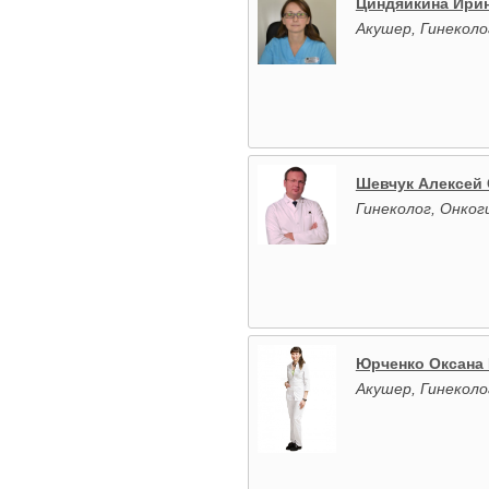
Циндяйкина Ири
Акушер, Гинеколо
Шевчук Алексей 
Гинеколог, Онког
Юрченко Оксана
Акушер, Гинеколо