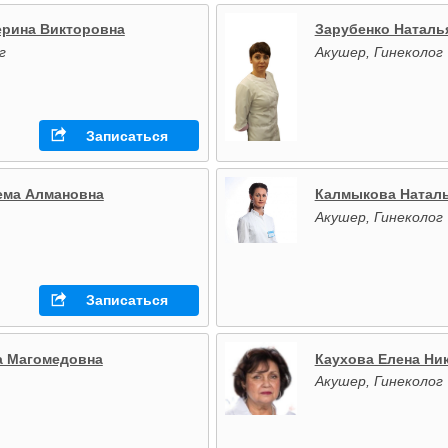
ерина Викторовна
Зарубенко Наталь
г
Акушер, Гинеколог
Записаться
ема Алмановна
Калмыкова Натал
Акушер, Гинеколог
Записаться
а Магомедовна
Каухова Елена Ни
Акушер, Гинеколог