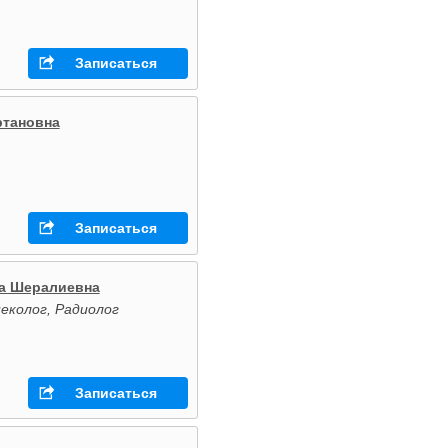
Записаться
ртановна
Записаться
а Шералиевна
неколог, Радиолог
Записаться