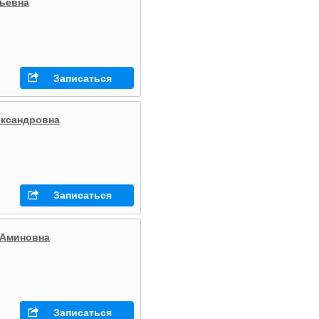
ьевна
Записаться
ександровна
Записаться
 Аминовна
Записаться