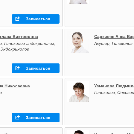
Записаться
тлана Викторовна
Саркисян Анна Ва
г, Гинеколог-эндокринолог,
Акушер, Гинеколог
 Эндокринолог
Записаться
на Николаевна
Усманова Людмил
г
Гинеколог, Онкоги
Записаться