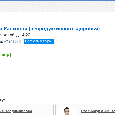
а Расковой (репродуктивного здоровья)
асковой, д.14-22
Показать телефон
м:
+7 (495) 2
ушер)
гу:
ия Владимировна
Ставничук Анна В