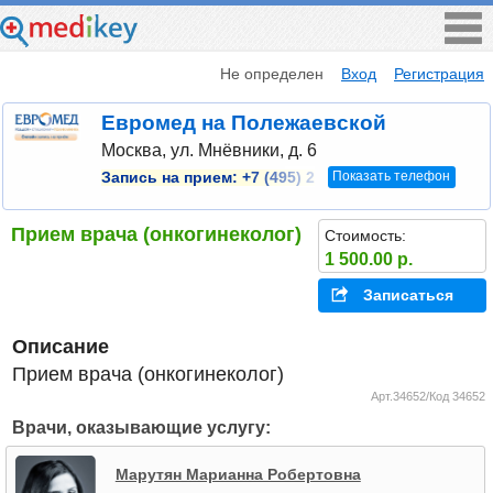
Не определен
Вход
Регистрация
Евромед на Полежаевской
Москва, ул. Мнёвники, д. 6
Показать телефон
Запись на прием:
+7 (495) 2
Прием врача (онкогинеколог)
Стоимость:
1 500.00 р.
Записаться
Описание
Прием врача (онкогинеколог)
Арт.34652/Код 34652
Врачи, оказывающие услугу:
Марутян Марианна Робертовна