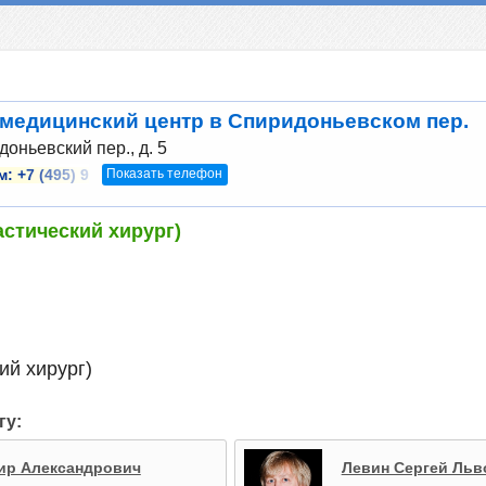
медицинский центр в Спиридоньевском пер.
оньевский пер., д. 5
Показать телефон
м:
+7 (495) 9
астический хирург)
ий хирург)
гу:
ир Александрович
Левин Сергей Льв