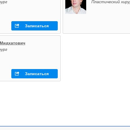
рург
Пластический хиру
Записаться
 Мидхатович
рург
Записаться