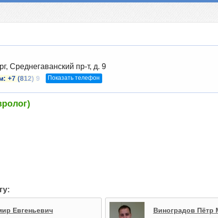
г, Среднегаванский пр-т, д. 9
Показать телефон
м:
+7 (812) 9
вролог)
гу:
мир Евгеньевич
Виноградов Пётр