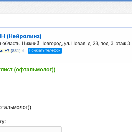
НН (Нейролинз)
область, Нижний Новгород, ул. Новая, д. 28, под. 3, этаж 3
Показать телефон
м:
+7 (831) 4
улист (офтальмолог))
фтальмолог))
гу: