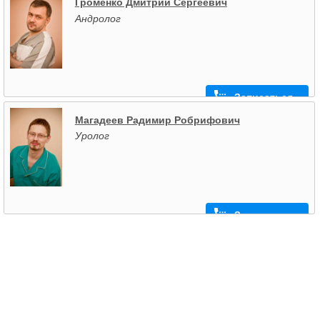
Громенко Дмитрий Сергеевич
Андролог
Записаться
Магадеев Радимир Робрифович
Уролог
Записаться