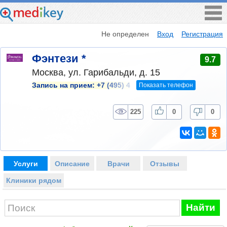
Не определен
Вход
Регистрация
Фэнтези *
9.7
Москва, ул. Гарибальди, д. 15
Показать телефон
Запись на прием:
+7 (495) 4
225
0
0
Услуги
Описание
Врачи
Отзывы
Клиники рядом
Найти