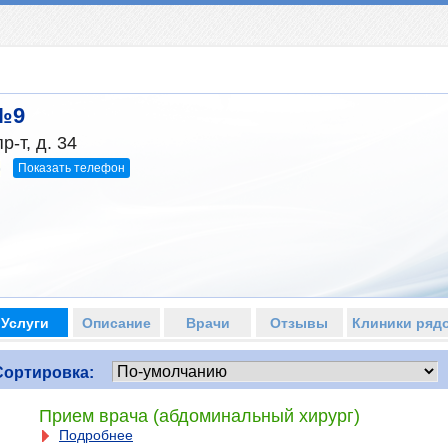
№9
-т, д. 34
Показать телефон
5
Услуги
Описание
Врачи
Отзывы
Клиники ряд
Сортировка:
Прием врача (абдоминальный хирург)
Подробнее