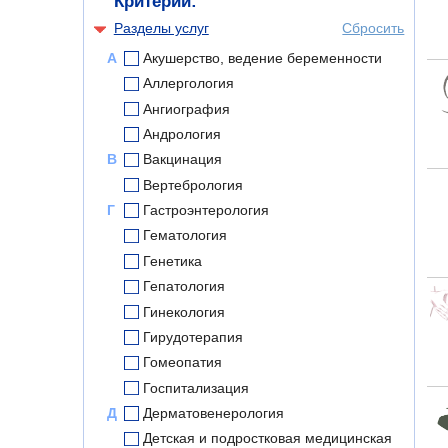
Критерии:
Разделы услуг
Сбросить
А
Акушерство, ведение беременности
Аллергология
Ангиография
Андрология
В
Вакцинация
Вертебрология
Г
Гастроэнтерология
Гематология
Генетика
Гепатология
Гинекология
Гирудотерапия
Гомеопатия
Госпитализация
Д
Дерматовенерология
Детская и подростковая медицинская