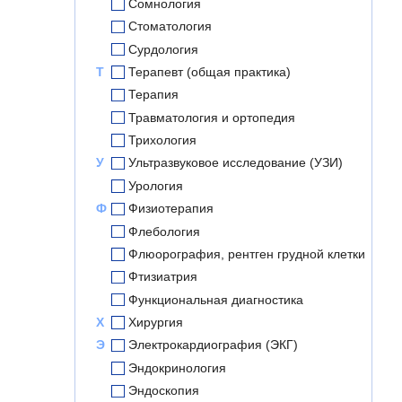
Сомнология
Стоматология
Сурдология
Т
Терапевт (общая практика)
Терапия
Травматология и ортопедия
Трихология
У
Ультразвуковое исследование (УЗИ)
Урология
Ф
Физиотерапия
Флебология
Флюорография, рентген грудной клетки
Фтизиатрия
Функциональная диагностика
Х
Хирургия
Э
Электрокардиография (ЭКГ)
Эндокринология
Эндоскопия