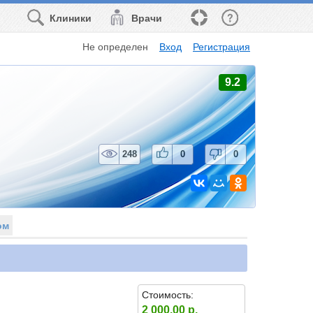
Клиники
Врачи
Не определен
Вход
Регистрация
9.2
248
0
0
ом
Стоимость:
2 000.00 р.