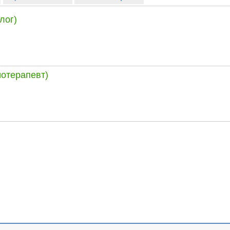
лог)
иотерапевт)