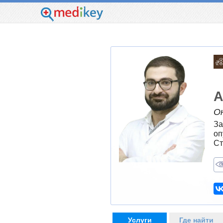
А
О
За
оп
Ст
Услуги
Где найти