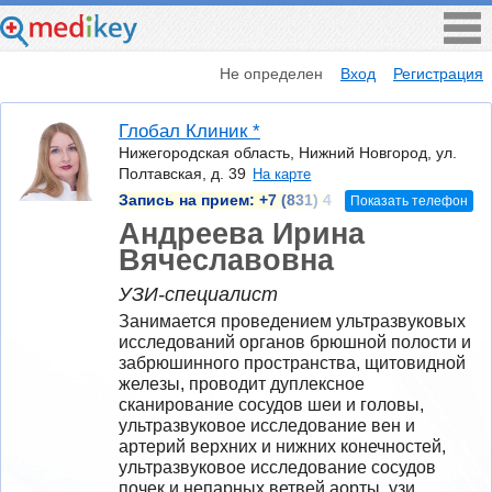
Не определен
Вход
Регистрация
Глобал Клиник *
Нижегородская область, Нижний Новгород, ул.
Полтавская, д. 39
На карте
Запись на прием:
+7 (831) 4
Показать телефон
Андреева Ирина
Вячеславовна
УЗИ-специалист
Занимается проведением ультразвуковых  
исследований органов брюшной полости и 
забрюшинного пространства, щитовидной 
железы, проводит дуплексное 
сканирование сосудов шеи и головы, 
ультразвуковое исследование вен и 
артерий верхних и нижних конечностей, 
ультразвуковое исследование сосудов 
почек и непарных ветвей аорты, узи 