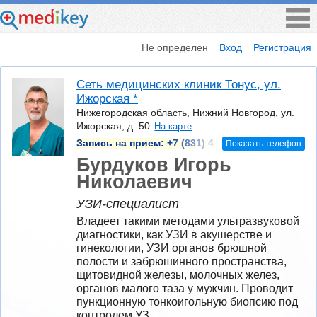
Не определен
Вход
Регистрация
Сеть медицинских клиник Тонус, ул.
Ижорская *
Нижегородская область, Нижний Новгород, ул.
Ижорская, д. 50
На карте
Запись на прием:
+7 (831) 4
Показать телефон
Бурдуков Игорь
Николаевич
УЗИ-специалист
Владеет такими методами ультразвуковой 
диагностики, как УЗИ в акушерстве и 
гинекологии, УЗИ органов брюшной 
полости и забрюшинного пространства, 
щитовидной железы, молочных желез, 
органов малого таза у мужчин. Проводит 
пункционную тонкоигольную биопсию под 
контролем УЗ.