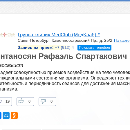
Группа клиник MedClub (МедКлаб) *
Санкт-Петербург, Каменноостровский Пр., д. 25/2
На карте
Запись на прием:
+7 (812) 4
Показать телефон
нтаносян Рафаэль Спартакович
ассажист
адеет совокупностью приемов воздействия на тело человека
нкциональными состояниями организма. Определяет техник
ительность и периодичность сеансов для достижения макси
ганизма.
19
0
0