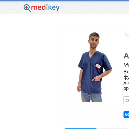
А
М
Вл
фу
дл
ор