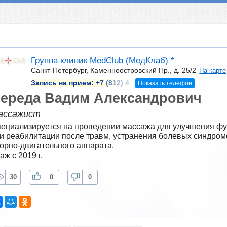
Группа клиник MedClub (МедКлаб) *
Санкт-Петербург, Каменноостровский Пр., д. 25/2
На карте
Запись на прием:
+7 (812) 4
Показать телефон
ереда Вадим Александрович
ассажист
ециализируется на проведении массажа для улучшения фу
и реабилитации после травм, устранения болевых синдром
орно-двигательного аппарата.
аж с 2019 г.
30
0
0