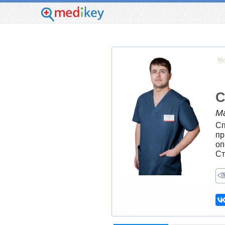
С
М
Сп
пр
оп
Ст