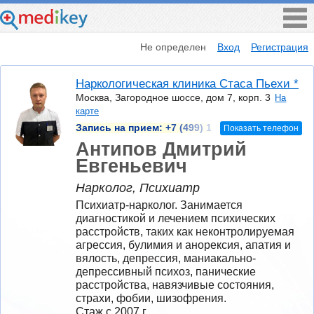
Не определен
Вход
Регистрация
Наркологическая клиника Стаса Пьехи *
Москва, Загородное шоссе, дом 7, корп. 3
На
карте
Запись на прием:
+7 (499) 1
Показать телефон
Антипов Дмитрий
Евгеньевич
Нарколог, Психиатр
Психиатр-нарколог. Занимается 
диагностикой и лечением психических 
расстройств, таких как неконтролируемая 
агрессия, булимия и анорексия, апатия и 
вялость, депрессия, маниакально-
депрессивный психоз, панические 
расстройства, навязчивые состояния, 
страхи, фобии, шизофрения. 
Стаж с 2007 г.