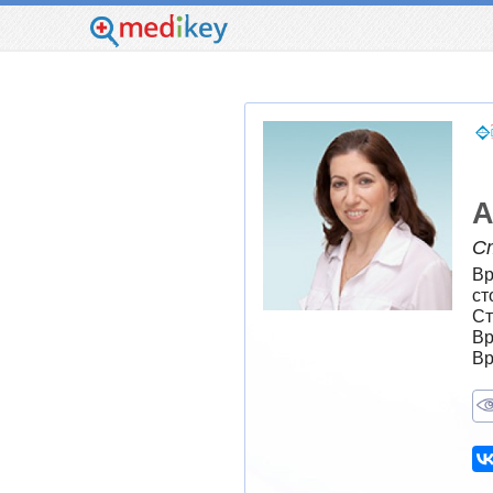
А
С
Вр
ст
Ст
Вр
Вр