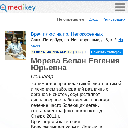
Не определен
Вход
Регистрация
Врач плюс на пр. Непокоренных
Санкт-Петербург, пр. Непокоренных, д. 8, к. 2
На
карте
Запись на прием:
+7 (812) 3
Показать телефон
Морева Белан Евгения
Юрьевна
Педиатр
Занимается профилактикой, диагностикой 
и лечением заболеваний различных 
органов и систем, осуществляет 
диспансерное наблюдение, проводит 
лечение часто болеющих детей, 
составляет график прививок и т.д.
Стаж с 2011 г.
Врач первой категории
Врач оказывает услуги: Детская и 