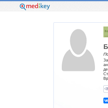
Б
П
За
ан
де
Ст
Вр