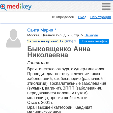
Не определен
Вход
Регистрация
Санта Мария *
Москва, Цветной б-р, д. 25, стр. 5
На карте
Запись на прием:
+7 (495) 9
Показать телефон
Быковщенко Анна
Николаевна
Гинеколог
Врач гинеколог-хирург, акушер-гинеколог. 
Проводит диагностику и лечение таких 
заболеваний, как бесплодие (различной 
этиологии), воспалительные заболевания 
(вульвит, вагинит), ЗППП (заболевания, 
передающиеся половым путем), 
молочница, эрозия шейки матки.
Стаж с 2001 г.
Врач высшей категории, Кандидат 
медицинских наук