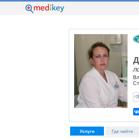
Д
Л
Вл
Ст
Услуги
Где найти