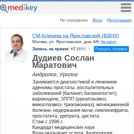
Не определен
Вход
Регистрация
СМ-Клиника на Ярославской (ВДНХ)
Москва, ул. Ярославская, дом 4/8
На карте
Запись на прием:
+7 (499) 5
Показать телефон
Дудиев Сослан
Маратович
Андролог, Уролог
Занимается диагностикой и лечением 
аденомы простаты, воспалительных 
заболеваний (баланит, баланопостит), 
варикоцеле, ЗППП (уреаплазмоз, 
микоплазмоз, трихомониаз), мочекаменной 
болезни, недержания мочи, пиелонефрита, 
простатита, уретрита, цистита.
Стаж с 1996 г.
Кандидат медицинских наук
Врач оказывает услуги: Андрология; 