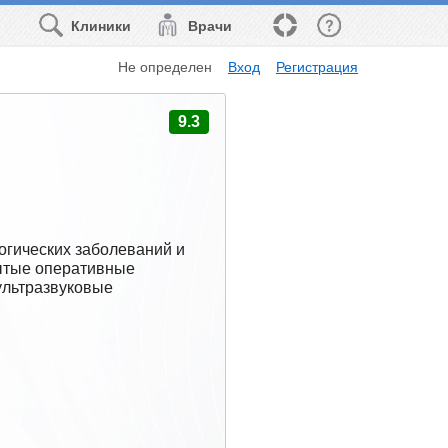
Клиники
Врачи
Не определен
Вход
Регистрация
9.3
гических заболеваний и 
ытые оперативные 
льтразвуковые 