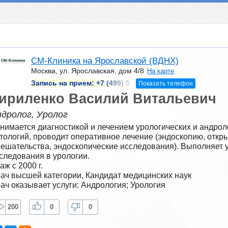
СМ-Клиника на Ярославской (ВДНХ)
Москва, ул. Ярославская, дом 4/8
На карте
Запись на прием:
+7 (499) 5
Показать телефон
ириленко Василий Витальевич
дролог, Уролог
нимается диагностикой и лечением урологических и андроло
тологий, проводит оперативное лечение (эндоскопию, откр
ешательства, эндоскопические исследования). Выполняет у
следования в урологии.
аж с 2000 г.
ач высшей категории, Кандидат медицинских наук
ач оказывает услуги: Андрология; Урология
200
0
0