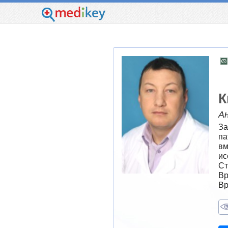
К
Ан
За
па
вм
ис
Ст
Вр
Вр