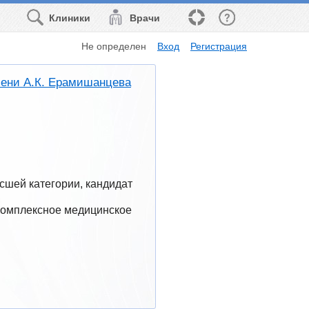
Клиники
Врачи
Не определен
Вход
Регистрация
ени А.К. Ерамишанцева
шей категории, кандидат 
Комплексное медицинское 