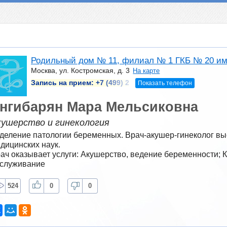
Родильный дом № 11, филиал № 1 ГКБ № 20 им
Москва, ул. Костромская, д. 3
На карте
Запись на прием:
+7 (499) 2
Показать телефон
нгибарян Мара Мельсиковна
кушерство и гинекология
деление патологии беременных. Врач-акушер-гинеколог выс
дицинских наук.
ач оказывает услуги: Акушерство, ведение беременности; 
служивание
524
0
0