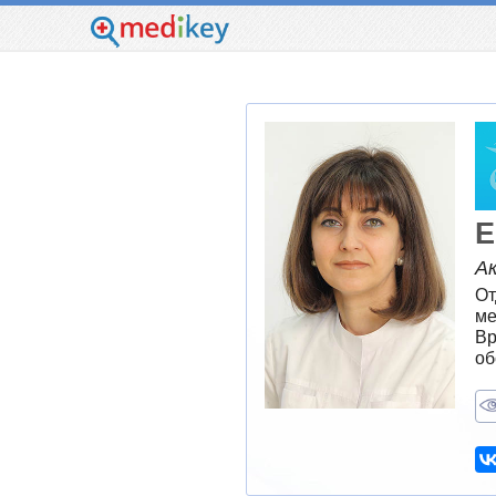
Е
А
От
ме
Вр
об