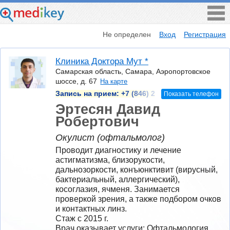
Не определен
Вход
Регистрация
Клиника Доктора Мут *
Самарская область, Самара, Аэропортовское
шоссе, д. 67
На карте
Запись на прием:
+7 (846) 2
Показать телефон
Эртесян Давид
Робертович
Окулист (офтальмолог)
Проводит диагностику и лечение 
астигматизма, близорукости, 
дальнозоркости, конъюнктивит (вирусный, 
бактериальный, аллергический), 
косоглазия, ячменя. Занимается 
проверкой зрения, а также подбором очков 
и контактных линз.
Стаж с 2015 г.
Врач оказывает услуги: Офтальмология