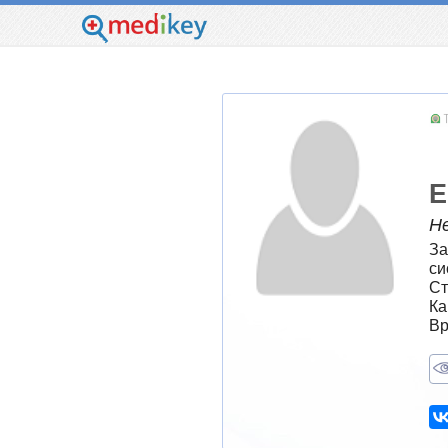
Е
Н
За
си
Ст
Ка
Вр