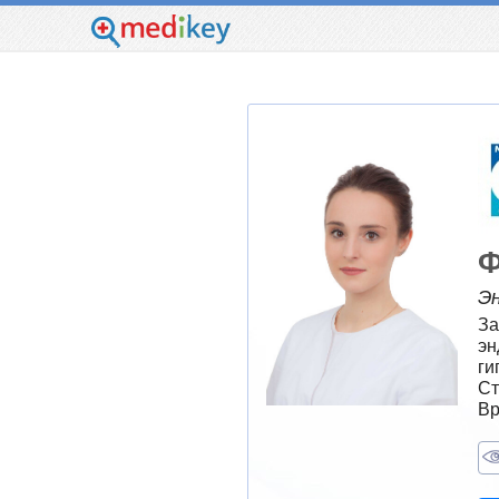
Ф
Э
За
эн
ги
Ст
Вр