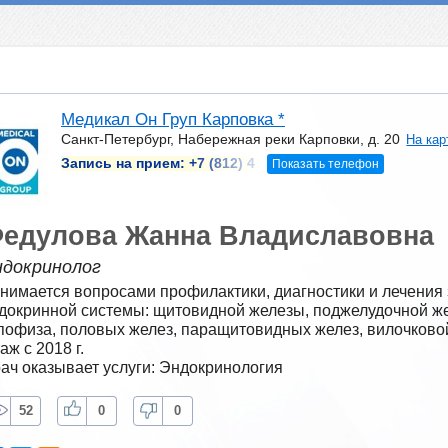
Медикал Он Груп Карповка *
Санкт-Петербург, Набережная реки Карповки, д. 20
На кар
Запись на прием:
+7 (812) 4
Показать телефон
едулова Жанна Владиславовна
ндокринолог
нимается вопросами профилактики, диагностики и лечения 
докринной системы: щитовидной железы, поджелудочной же
пофиза, половых желез, паращитовидных желез, вилочковой
аж с 2018 г.
ач оказывает услуги: Эндокринология
52
0
0