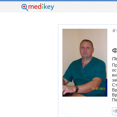
Ф
П
Пр
ос
вн
за
Ст
Вр
Вр
Пе