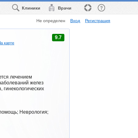
Клиники
Врачи
Не определен
Вход
Регистрация
9.7
На карте
тся лечением 
заболеваний желез 
 гинекологических 
помощь; Неврология; 