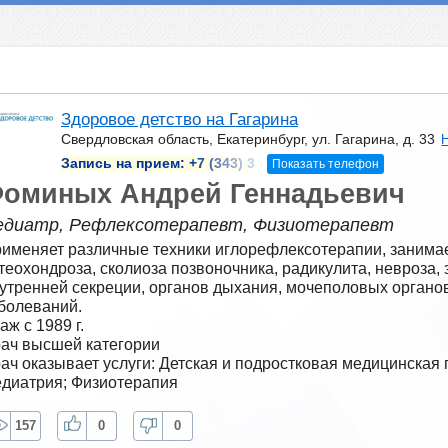
Здоровое детство на Гагарина
Свердловская область, Екатеринбург, ул. Гагарина, д. 33
Запись на прием:
+7 (343) 3
Показать телефон
оминых Андрей Геннадьевич
едиатр, Рефлексотерапевт, Физиотерапевт
именяет различные техники иглорефлексотерапии, занимае
теохондроза, сколиоза позвоночника, радикулита, невроза, 
утренней секреции, органов дыхания, мочеполовых органов,
болеваний.
аж с 1989 г.
ач высшей категории
ач оказывает услуги: Детская и подростковая медицинская 
диатрия; Физиотерапия
157
0
0