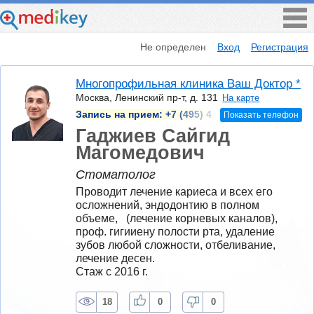
Не определен
Вход
Регистрация
Многопрофильная клиника Ваш Доктор *
Москва, Ленинский пр-т, д. 131
На карте
Запись на прием:
+7 (495) 4
Показать телефон
Гаджиев Сайгид
Магомедович
Стоматолог
Проводит лечение кариеса и всех его 
осложнений, эндодонтию в полном 
объеме,   (лечение корневых каналов), 
проф. гигииену полости рта, удаление 
зубов любой сложности, отбеливание, 
лечение десен.
Стаж с 2016 г.
18
0
0